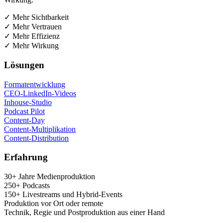
✓ Mehr Sichtbarkeit
✓ Mehr Vertrauen
✓ Mehr Effizienz
✓ Mehr Wirkung
Lösun­gen
For­ma­t­ent­wick­lung
CEO-Lin­ke­dIn-Vide­os
Inhouse-Stu­dio
Pod­cast Pilot
Con­tent-Day
Con­tent-Mul­ti­pli­ka­ti­on
Con­tent-Dis­tri­bu­ti­on
Erfah­rung
30+ Jah­re Medienproduktion
250+ Podcasts
150+ Live­streams und Hybrid-Events
Pro­duk­ti­on vor Ort oder remote
Tech­nik, Regie und Post­pro­duk­ti­on aus einer Hand