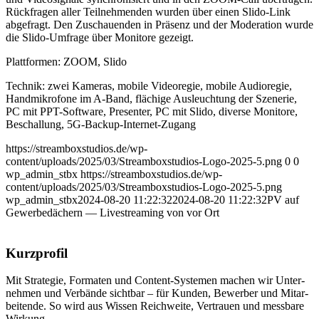
Rück­fra­gen aller Teil­neh­men­den wur­den über einen Slido-Link
abge­fragt. Den Zuschau­en­den in Prä­senz und der Mode­ra­ti­on wur­de
die Slido-Umfra­ge über Moni­to­re gezeigt.
Platt­for­men: ZOOM, Slido
Tech­nik: zwei Kame­ras, mobi­le Video­re­gie, mobi­le Audio­re­gie,
Hand­mi­kro­fo­ne im A‑Band, flä­chi­ge Aus­leuch­tung der Sze­ne­rie,
PC mit PPT-Soft­ware, Pre­sen­ter, PC mit Slido, diver­se Moni­to­re,
Beschal­lung, 5G-Backup-Internet-Zugang
https://streamboxstudios.de/wp-
content/uploads/2025/03/Streamboxstudios-Logo-2025-5.png
0
0
wp_admin_stbx
https://streamboxstudios.de/wp-
content/uploads/2025/03/Streamboxstudios-Logo-2025-5.png
wp_admin_stbx
2024-08-20 11:22:32
2024-08-20 11:22:32
PV auf
Gewer­be­dä­chern — Live­strea­ming von vor Ort
Kurz­pro­fil
Mit Stra­te­gie, For­ma­ten und Con­tent-Sys­te­men machen wir Unter­
neh­men und Ver­bän­de sicht­bar – für Kun­den, Bewer­ber und Mit­ar­
bei­ten­de. So wird aus Wis­sen Reich­wei­te, Ver­trau­en und mess­ba­re
Wirkung.