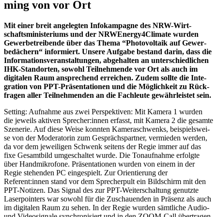
ming von vor Ort
Mit einer breit ange­leg­ten Info­kam­pa­gne des NRW-Wirt­
schafts­mi­nis­te­ri­ums und der NRWEnergy4Climate wur­den
Gewer­be­trei­ben­de über das The­ma “Pho­to­vol­ta­ik auf Gewer­
be­dä­chern“ infor­miert. Unse­re Auf­ga­be bestand dar­in, dass die
Infor­ma­ti­ons­ver­an­stal­tun­gen, abge­hal­ten an unter­schied­li­chen
IHK-Stand­or­ten, sowohl Teil­neh­men­de vor Ort als auch im
digi­ta­len Raum anspre­chend errei­chen. Zudem soll­te die Inte­
gra­ti­on von PPT-Prä­sen­ta­tio­nen und die Mög­lich­keit zu Rück­
fra­gen aller Teil­neh­men­den an die Fach­leu­te gewähr­leis­tet sein.
Set­ting: Auf­nah­me aus zwei Per­spek­ti­ven: Mit Kame­ra 1 wur­den
die jeweils akti­ven Sprecher:innen erfasst, mit Kame­ra 2 die gesam­te
Sze­ne­rie. Auf die­se Wei­se konn­ten Kame­ra­schwenks, bei­spiels­wei­
se von der Mode­ra­to­rin zum Gesprächs­part­ner, ver­mie­den wer­den,
da vor dem jewei­li­gen Schwenk sei­tens der Regie immer auf das
fixe Gesamt­bild umge­schal­tet wur­de. Die Ton­auf­nah­me erfolg­te
über Hand­mi­kro­fo­ne. Prä­sen­ta­tio­nen wur­den von einem in der
Regie ste­hen­den PC ein­ge­spielt. Zur Ori­en­tie­rung der
Referent:innen stand vor dem Spre­cher­pult ein Bild­schirm mit den
PPT-Noti­zen. Das Signal des zur PPT-Wei­ter­schal­tung genutz­te
Laser­poin­ters war sowohl für die Zuschau­en­den in Prä­senz als auch
im digi­ta­len Raum zu sehen. In der Regie wur­den sämt­li­che Audio-
und Video­si­gna­le syn­chro­ni­siert und in den ZOOM-Call über­tra­gen.