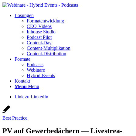
Lösun­gen
For­ma­t­ent­wick­lung
CEO-Vide­os
Inhouse Stu­dio
Pod­cast Pilot
Con­­tent-Day
Con­tent-Mul­ti­pli­ka­ti­on
Con­tent-Dis­tri­bu­ti­on
For­ma­te
Pod­casts
Web­i­na­re
Hybrid-Events
Kon­takt
Menü
Menü
Link zu LinkedIn
Best Practice
PV auf Gewer­be­dä­chern — Live­strea­