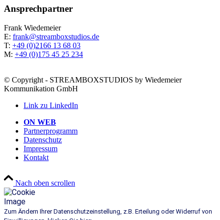
Ansprech­part­ner
Frank Wie­demei­er
E:
frank@streamboxstudios.de
T:
+49 (0)2166 13 68 03
M:
+49 (0)175 45 25 234
© Copyright - STREAMBOXSTUDIOS by Wiedemeier
Kommunikation GmbH
Link zu LinkedIn
ON WEB
Part­ner­pro­gramm
Daten­schutz
Impres­sum
Kon­takt
Nach oben scrollen
Zum Ändern Ihrer Datenschutzeinstellung, z.B. Erteilung oder Widerruf von