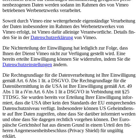
nen­be­zo­ge­nen Daten wer­den sodann im Rah­men des von Vimeo
betrie­be­nen Wer­be­netz­werks verarbeitet.
Soweit durch Vimeo eine wei­ter­ge­hen­de eigen­stän­di­ge Ver­ar­bei­tung
der Daten ins­be­son­de­re im Rah­men des Wer­be­netz­wer­kes von
Vimeo erfolgt, ist Vimeo dafür allei­ni­ge Ver­ant­wort­li­che. Details fin­
den Sie in der
Daten­schutz­er­klä­rung
von Vimeo.
Die Nicht­er­tei­lung der Ein­wil­li­gung hat ledig­lich zur Fol­ge, dass
Ihnen der Dienst Vimeo nicht zur Ver­fü­gung gestellt wird. Eine
bereits erteil­te Ein­wil­li­gung kön­nen Sie wider­ru­fen, indem Sie die
Daten­schutz­ein­stel­lun­gen
ändern.
Die Rechts­grund­la­ge für die Daten­ver­ar­bei­tung ist Ihre Ein­wil­li­gung
gemäß Art. 6 Abs 1 lit. a DSGVO. Die Rechts­grund­la­ge für die
Daten­über­mitt­lung in die USA ist Ihre Ein­wil­li­gung gemäß Art. 49
Abs 1 lit a iVm Art. 6 Abs 1 lit a DSGVO in Ver­bin­dung mit §25
TTDSG. Sie wur­den bereits vor Ertei­lung Ihrer Ein­wil­li­gung infor­
miert, dass die USA über kein den Stan­dards der EU ent­spre­chen­des
Daten­schutz­ni­veau ver­fügt. Ins­be­son­de­re kön­nen US Geheim­diens­
te auf Ihre Daten zugrei­fen, ohne dass Sie dar­über infor­miert wer­den
und ohne dass Sie dage­gen recht­lich vor­ge­hen kön­nen. Der Euro­
päi­sche Gerichts­hof hat aus die­sem Grund in einem Urteil den frü­
he­ren Ange­mes­sen­heits­be­schluss (Pri­va­cy Shield) für ungül­tig
erklärt.