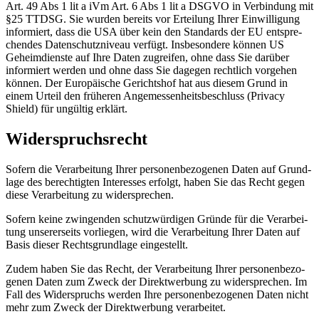
Art. 49 Abs 1 lit a iVm Art. 6 Abs 1 lit a DSGVO in Ver­bin­dung mit
§25 TTDSG. Sie wur­den bereits vor Ertei­lung Ihrer Ein­wil­li­gung
infor­miert, dass die USA über kein den Stan­dards der EU ent­spre­
chen­des Daten­schutz­ni­veau ver­fügt. Ins­be­son­de­re kön­nen US
Geheim­diens­te auf Ihre Daten zugrei­fen, ohne dass Sie dar­über
infor­miert wer­den und ohne dass Sie dage­gen recht­lich vor­ge­hen
kön­nen. Der Euro­päi­sche Gerichts­hof hat aus die­sem Grund in
einem Urteil den frü­he­ren Ange­mes­sen­heits­be­schluss (Pri­va­cy
Shield) für ungül­tig erklärt.
Wider­spruchs­recht
Sofern die Ver­ar­bei­tung Ihrer per­so­nen­be­zo­ge­nen Daten auf Grund­
la­ge des berech­tig­ten Inter­es­ses erfolgt, haben Sie das Recht gegen
die­se Ver­ar­bei­tung zu widersprechen.
Sofern kei­ne zwin­gen­den schutz­wür­di­gen Grün­de für die Ver­ar­bei­
tung unse­rer­seits vor­lie­gen, wird die Ver­ar­bei­tung Ihrer Daten auf
Basis die­ser Rechts­grund­la­ge eingestellt.
Zudem haben Sie das Recht, der Ver­ar­bei­tung Ihrer per­so­nen­be­zo­
ge­nen Daten zum Zweck der Direkt­wer­bung zu wider­spre­chen. Im
Fall des Wider­spruchs wer­den Ihre per­so­nen­be­zo­ge­nen Daten nicht
mehr zum Zweck der Direkt­wer­bung verarbeitet.