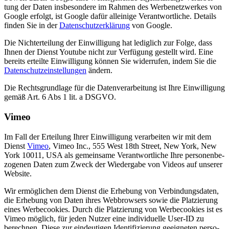
tung der Daten ins­be­son­de­re im Rah­men des Wer­be­netz­wer­kes von
Goog­le erfolgt, ist Goog­le dafür allei­ni­ge Ver­ant­wort­li­che. Details
fin­den Sie in der
Daten­schutz­er­klä­rung
von Google.
Die Nicht­er­tei­lung der Ein­wil­li­gung hat ledig­lich zur Fol­ge, dass
Ihnen der Dienst You­tube nicht zur Ver­fü­gung gestellt wird. Eine
bereits erteil­te Ein­wil­li­gung kön­nen Sie wider­ru­fen, indem Sie die
Daten­schutz­ein­stel­lun­gen
ändern.
Die Rechts­grund­la­ge für die Daten­ver­ar­bei­tung ist Ihre Ein­wil­li­gung
gemäß Art. 6 Abs 1 lit. a DSGVO.
Vimeo
Im Fall der Ertei­lung Ihrer Ein­wil­li­gung ver­ar­bei­ten wir mit dem
Dienst
Vimeo
, Vimeo Inc., 555 West 18th Street, New York, New
York 10011, USA als gemein­sa­me Ver­ant­wort­li­che Ihre per­so­nen­be­
zo­ge­nen Daten zum Zweck der Wie­der­ga­be von Vide­os auf unse­rer
Website.
Wir ermög­li­chen dem Dienst die Erhe­bung von Ver­bin­dungs­da­ten,
die Erhe­bung von Daten ihres Web­brow­sers sowie die Plat­zie­rung
eines Wer­be­coo­kies. Durch die Plat­zie­rung von Wer­be­coo­kies ist es
Vimeo mög­lich, für jeden Nut­zer eine indi­vi­du­el­le User-ID zu
berech­nen. Die­se zur ein­deu­ti­gen Iden­ti­fi­zie­rung geeig­ne­ten per­so­