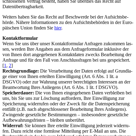
schlos­se­nen Ver­trag besteht, haben Sie über­dies das Recht auf
Datenübertragbarkeit.
Wei­ters haben Sie das Recht auf Beschwer­de bei der Auf­sichts­be­
hör­de. Nähe­re Infor­ma­tio­nen zu den Auf­sichts­be­hör­den in der Euro­
päi­schen Uni­on fin­den Sie
hier
.
Kon­takt­for­mu­lar
Wenn Sie uns über unser Kon­takt­for­mu­lar Anfra­gen zukom­men las­
sen, wer­den Ihre Anga­ben aus dem Anfra­ge­for­mu­lar inklu­si­ve der
von Ihnen dort ange­ge­be­nen Kon­takt­da­ten zwecks Bear­bei­tung der
Anfra­ge und für den Fall von Anschluss­fra­gen bei uns gespei­chert.
[
1
,
2
]
Rechts­grund­la­ge:
Die Ver­ar­bei­tung der Daten erfolgt auf Grund­la­
ge einer von Ihnen erteil­ten Ein­wil­li­gung (Art. 6 Abs. 1 lit. a
DSGVO) oder zur Wah­rung unse­rer berech­tig­ten Inter­es­sen an der
Beant­wor­tung Ihres Anlie­gens (Art. 6 Abs. 1 lit. f DSGVO).
Spei­cher­dau­er:
Die von Ihnen ein­ge­ge­be­nen Daten ver­blei­ben bei
uns, bis Sie uns zur Löschung auf­for­dern, Ihre Ein­wil­li­gung zur
Spei­che­rung wider­ru­fen oder der Zweck für die Daten­spei­che­rung
ent­fällt (z.B. nach abge­schlos­se­ner Bear­bei­tung Ihres Anlie­gens).
Zwin­gen­de gesetz­li­che Bestim­mun­gen – ins­be­son­de­re gesetz­li­che
Auf­be­wah­rungs­fris­ten – blei­ben unberührt.
Wider­ruf:
Sie kön­nen Ihre erteil­te Ein­wil­li­gung jeder­zeit wider­ru­
fen. Dazu reicht eine form­lo­se Mit­tei­lung per E‑Mail an uns. Die