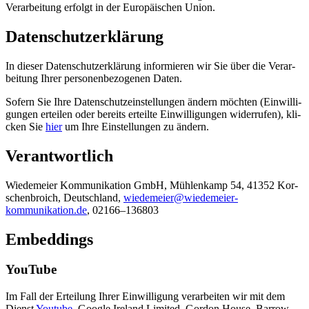
Ver­ar­bei­tung erfolgt in der Euro­päi­schen Union.
Daten­schutz­er­klä­rung
In die­ser Daten­schutz­er­klä­rung infor­mie­ren wir Sie über die Ver­ar­
bei­tung Ihrer per­so­nen­be­zo­ge­nen Daten.
Sofern Sie Ihre Daten­schutz­ein­stel­lun­gen ändern möch­ten (Ein­wil­li­
gun­gen ertei­len oder bereits erteil­te Ein­wil­li­gun­gen wider­ru­fen), kli­
cken Sie
hier
um Ihre Ein­stel­lun­gen zu ändern.
Ver­ant­wort­lich
Wie­demei­er Kom­mu­ni­ka­ti­on GmbH, Müh­len­kamp 54, 41352 Kor­
schen­broich, Deutsch­land,
wiedemeier@wiedemeier-
kommunikation.de
, 02166–136803
Embed­dings
You­Tube
Im Fall der Ertei­lung Ihrer Ein­wil­li­gung ver­ar­bei­ten wir mit dem
Dienst
You­tube
, Goog­le Ire­land Limi­t­ed, Gor­don House, Bar­row