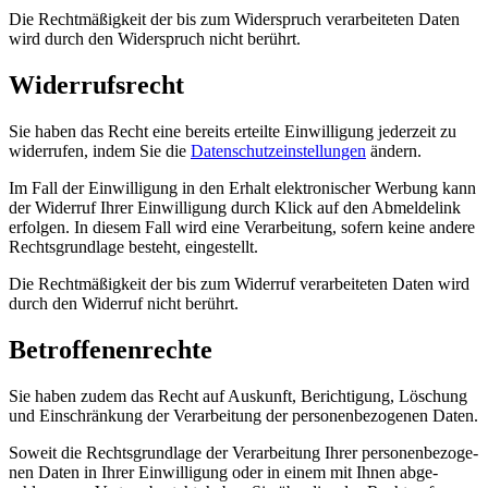
Die Recht­mä­ßig­keit der bis zum Wider­spruch ver­ar­bei­te­ten Daten
wird durch den Wider­spruch nicht berührt.
Wider­rufs­recht
Sie haben das Recht eine bereits erteil­te Ein­wil­li­gung jeder­zeit zu
wider­ru­fen, indem Sie die
Daten­schutz­ein­stel­lun­gen
ändern.
Im Fall der Ein­wil­li­gung in den Erhalt elek­tro­ni­scher Wer­bung kann
der Wider­ruf Ihrer Ein­wil­li­gung durch Klick auf den Abmel­de­link
erfol­gen. In die­sem Fall wird eine Ver­ar­bei­tung, sofern kei­ne ande­re
Rechts­grund­la­ge besteht, eingestellt.
Die Recht­mä­ßig­keit der bis zum Wider­ruf ver­ar­bei­te­ten Daten wird
durch den Wider­ruf nicht berührt.
Betrof­fe­nen­rech­te
Sie haben zudem das Recht auf Aus­kunft, Berich­ti­gung, Löschung
und Ein­schrän­kung der Ver­ar­bei­tung der per­so­nen­be­zo­ge­nen Daten.
Soweit die Rechts­grund­la­ge der Ver­ar­bei­tung Ihrer per­so­nen­be­zo­ge­
nen Daten in Ihrer Ein­wil­li­gung oder in einem mit Ihnen abge­