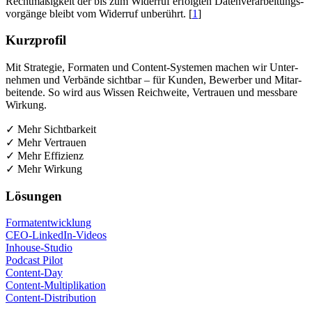
Recht­mä­ßig­keit der bis zum Wider­ruf erfolg­ten Daten­ver­ar­bei­tungs­
vor­gän­ge bleibt vom Wider­ruf unbe­rührt. [
1
]
Kurz­pro­fil
Mit Stra­te­gie, For­ma­ten und Con­tent-Sys­te­men machen wir Unter­
neh­men und Ver­bän­de sicht­bar – für Kun­den, Bewer­ber und Mit­ar­
bei­ten­de. So wird aus Wis­sen Reich­wei­te, Ver­trau­en und mess­ba­re
Wirkung.
✓ Mehr Sichtbarkeit
✓ Mehr Vertrauen
✓ Mehr Effizienz
✓ Mehr Wirkung
Lösun­gen
For­ma­t­ent­wick­lung
CEO-Lin­ke­dIn-Vide­os
Inhouse-Stu­dio
Pod­cast Pilot
Con­tent-Day
Con­tent-Mul­ti­pli­ka­ti­on
Con­tent-Dis­tri­bu­ti­on