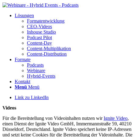
Lösun­gen
For­ma­t­ent­wick­lung
CEO-Vide­os
Inhouse Stu­dio
Pod­cast Pilot
Con­­tent-Day
Con­tent-Mul­ti­pli­ka­ti­on
Con­tent-Dis­tri­bu­ti­on
For­ma­te
Pod­casts
Web­i­na­re
Hybrid-Events
Kon­takt
Menü
Menü
Link zu LinkedIn
Vide­os
Für die Bereit­stel­lung von Video­in­hal­ten nut­zen wir
Igni­te Video
,
einen Dienst der Igni­te Video GmbH, Immer­mann­stra­ße 59, 40210
Düs­sel­dorf, Deutsch­land. Igni­te Video spei­chert kei­ne IP-Adres­sen
und setzt kei­ne Coo­kies für die Bereit­stel­lung der Video­in­hal­te. Die