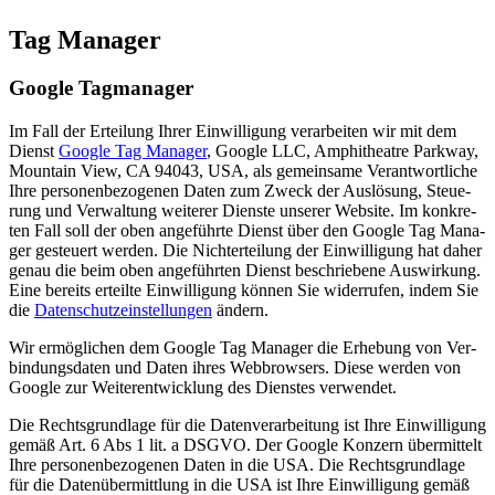
Tag Mana­ger
Goog­le Tagmanager
Im Fall der Ertei­lung Ihrer Ein­wil­li­gung ver­ar­bei­ten wir mit dem
Dienst
Goog­le Tag Mana­ger
, Goog­le LLC, Amphi­theat­re Park­way,
Moun­tain View, CA 94043, USA, als gemein­sa­me Ver­ant­wort­li­che
Ihre per­so­nen­be­zo­ge­nen Daten zum Zweck der Aus­lö­sung, Steue­
rung und Ver­wal­tung wei­te­rer Diens­te unse­rer Web­site. Im kon­kre­
ten Fall soll der oben ange­führ­te Dienst über den Goog­le Tag Mana­
ger gesteu­ert wer­den. Die Nicht­er­tei­lung der Ein­wil­li­gung hat daher
genau die beim oben ange­führ­ten Dienst beschrie­be­ne Aus­wir­kung.
Eine bereits erteil­te Ein­wil­li­gung kön­nen Sie wider­ru­fen, indem Sie
die
Daten­schutz­ein­stel­lun­gen
ändern.
Wir ermög­li­chen dem Goog­le Tag Mana­ger die Erhe­bung von Ver­
bin­dungs­da­ten und Daten ihres Web­brow­sers. Die­se wer­den von
Goog­le zur Wei­ter­ent­wick­lung des Diens­tes verwendet.
Die Rechts­grund­la­ge für die Daten­ver­ar­bei­tung ist Ihre Ein­wil­li­gung
gemäß Art. 6 Abs 1 lit. a DSGVO. Der Goog­le Kon­zern über­mit­telt
Ihre per­so­nen­be­zo­ge­nen Daten in die USA. Die Rechts­grund­la­ge
für die Daten­über­mitt­lung in die USA ist Ihre Ein­wil­li­gung gemäß