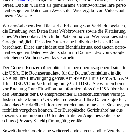
Street, Dub­lin 4, Irland als gemein­sa­me Ver­ant­wort­li­che Ihre per­so­
nen­be­zo­ge­nen Daten zum Zweck der Wie­der­ga­be von Vide­os auf
unse­rer Website.
Wir ermög­li­chen dem Dienst die Erhe­bung von Ver­bin­dungs­da­ten,
die Erhe­bung von Daten ihres Web­brow­sers sowie die Plat­zie­rung
eines Wer­be­coo­kies. Durch die Plat­zie­rung von Wer­be­coo­kies ist es
Goog­le mög­lich, für jeden Nut­zer eine indi­vi­du­el­le User-ID zu
berech­nen. Die­se zur ein­deu­ti­gen Iden­ti­fi­zie­rung geeig­ne­ten per­so­
nen­be­zo­ge­nen Daten wer­den sodann im Rah­men des von Goog­le
betrie­be­nen Wer­be­netz­werks verarbeitet.
Der Goog­le Kon­zern über­mit­telt Ihre per­so­nen­be­zo­ge­nen Daten in
die USA. Die Rechts­grund­la­ge für die Daten­über­mitt­lung in die
USA ist Ihre Ein­wil­li­gung gemäß Art. 49 Abs 1 lit a iVm Art. 6 Abs
1 lit a DSGVO in Ver­bin­dung mit §25 TTDSG. Sie wur­den bereits
vor Ertei­lung Ihrer Ein­wil­li­gung infor­miert, dass die USA über kein
den Stan­dards der EU ent­spre­chen­des Daten­schutz­ni­veau ver­fügt.
Ins­be­son­de­re kön­nen US Geheim­diens­te auf Ihre Daten zugrei­fen,
ohne dass Sie dar­über infor­miert wer­den und ohne dass Sie dage­gen
recht­lich vor­ge­hen kön­nen. Der Euro­päi­sche Gerichts­hof hat aus
die­sem Grund in einem Urteil den frü­he­ren Ange­mes­sen­heits­be­
schluss (Pri­va­cy Shield) für ungül­tig erklärt.
Soweit durch Goog­le eine wei­ter­ge­hen­de eigen­stän­di­ge Ver­ar­bei­