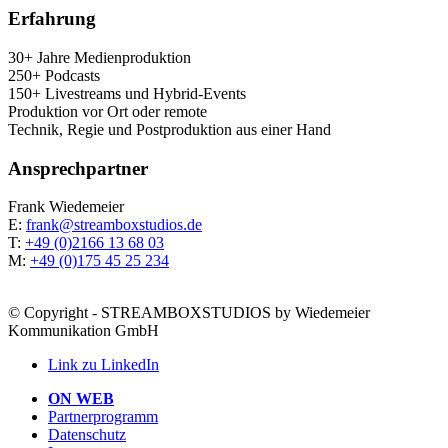
Erfah­rung
30+ Jah­re Medienproduktion
250+ Podcasts
150+ Live­streams und Hybrid-Events
Pro­duk­ti­on vor Ort oder remote
Tech­nik, Regie und Post­pro­duk­ti­on aus einer Hand
Ansprech­part­ner
Frank Wie­demei­er
E:
frank@streamboxstudios.de
T:
+49 (0)2166 13 68 03
M:
+49 (0)175 45 25 234
© Copyright - STREAMBOXSTUDIOS by Wiedemeier
Kommunikation GmbH
Link zu LinkedIn
ON WEB
Part­ner­pro­gramm
Daten­schutz