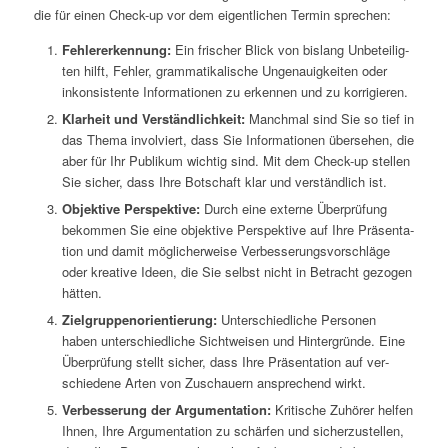
die für einen Check-up vor dem eigent­li­chen Ter­min sprechen:
Feh­ler­er­ken­nung:
Ein fri­scher Blick von bis­lang Unbe­tei­lig­
ten hilft, Feh­ler, gram­ma­ti­ka­li­sche Unge­nau­ig­kei­ten oder
inkon­sis­ten­te Infor­ma­tio­nen zu erken­nen und zu korrigieren.
Klar­heit und Ver­ständ­lich­keit:
Manch­mal sind Sie so tief in
das The­ma invol­viert, dass Sie Infor­ma­tio­nen über­se­hen, die
aber für Ihr Publi­kum wich­tig sind. Mit dem Check-up stel­len
Sie sicher, dass Ihre Bot­schaft klar und ver­ständ­lich ist.
Objek­ti­ve Per­spek­ti­ve:
Durch eine exter­ne Über­prü­fung
bekom­men Sie eine objek­ti­ve Per­spek­ti­ve auf Ihre Prä­sen­ta­
ti­on und damit mög­li­cher­wei­se Ver­bes­se­rungs­vor­schlä­ge
oder krea­ti­ve Ideen, die Sie selbst nicht in Betracht gezo­gen
hätten.
Ziel­grup­pen­ori­en­tie­rung:
Unter­schied­li­che Per­so­nen
haben unter­schied­li­che Sicht­wei­sen und Hin­ter­grün­de. Eine
Über­prü­fung stellt sicher, dass Ihre Prä­sen­ta­ti­on auf ver­
schie­de­ne Arten von Zuschau­ern anspre­chend wirkt.
Ver­bes­se­rung der Argu­men­ta­ti­on:
Kri­ti­sche Zuhö­rer hel­fen
Ihnen, Ihre Argu­men­ta­ti­on zu schär­fen und sicher­zu­stel­len,