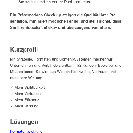
Sie schluss­end­lich vor Ihr Publi­kum treten.
Ein Prä­sen­ta­ti­ons-Check-up stei­gert die Qua­li­tät Ihrer Prä­
sen­ta­ti­on, mini­miert mög­li­che Feh­ler
und stellt sicher, dass
Sie Ihre Bot­schaft effek­tiv und über­zeu­gend vermitteln.
Kurz­pro­fil
Mit Stra­te­gie, For­ma­ten und Con­tent-Sys­te­men machen wir
Unter­neh­men und Ver­bän­de sicht­bar – für Kun­den, Bewer­ber und
Mit­ar­bei­ten­de. So wird aus Wis­sen Reich­wei­te, Ver­trau­en und
mess­ba­re Wirkung.
✓ Mehr Sichtbarkeit
✓ Mehr Vertrauen
✓ Mehr Effizienz
✓ Mehr Wirkung
Lösun­gen
For­ma­t­ent­wick­lung