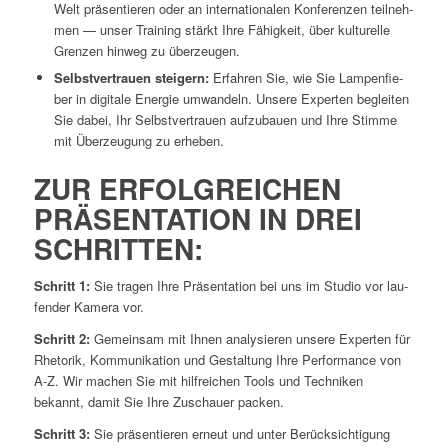
Welt prä­sen­tie­ren oder an inter­na­tio­na­len Kon­fe­ren­zen teil­neh­
men — unser Trai­ning stärkt Ihre Fähig­keit, über kul­tu­rel­le
Gren­zen hin­weg zu überzeugen.
Selbst­ver­trau­en stei­gern:
Erfah­ren Sie, wie Sie Lam­pen­fie­
ber in digi­ta­le Ener­gie umwan­deln. Unse­re Exper­ten beglei­ten
Sie dabei, Ihr Selbst­ver­trau­en auf­zu­bau­en und Ihre Stim­me
mit Über­zeu­gung zu erheben.
ZUR ERFOLG­REI­CHEN
PRÄ­SEN­TA­TI­ON IN DREI
SCHRITTEN:
Schritt 1:
Sie tra­gen Ihre Prä­sen­ta­ti­on bei uns im Stu­dio vor lau­
fen­der Kame­ra vor.
Schritt 2:
Gemein­sam mit Ihnen ana­ly­sie­ren unse­re Exper­ten für
Rhe­to­rik, Kom­mu­ni­ka­ti­on und Gestal­tung Ihre Per­for­mance von
A‑Z.
Wir machen Sie mit hilf­rei­chen Tools und Tech­ni­ken
bekannt, damit Sie Ihre Zuschau­er packen.
Schritt 3:
Sie prä­sen­tie­ren erneut und unter Berück­sich­ti­gung