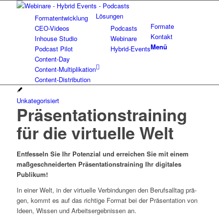
Lösun­gen
For­ma­t­ent­wick­lung
For­ma­te
CEO-Vide­os
Pod­casts
Kon­takt
Inhouse Stu­dio
Web­i­na­re
Menü
Pod­cast Pilot
Hybrid-Events
Con­­tent-Day
Con­tent-Mul­ti­pli­ka­ti­on
Con­tent-Dis­tri­bu­ti­on
Unkategorisiert
Prä­sen­ta­ti­ons­trai­ning
für die vir­tu­el­le Welt
Ent­fes­seln Sie Ihr Poten­zi­al und errei­chen Sie mit einem
maß­ge­schnei­der­ten Prä­sen­ta­ti­ons­trai­ning Ihr digi­ta­les
Publikum!
In einer Welt, in der vir­tu­el­le Ver­bin­dun­gen den Berufs­all­tag prä­
gen, kommt es auf das rich­ti­ge For­mat bei der Prä­sen­ta­ti­on von
Ideen, Wis­sen und Arbeits­er­geb­nis­sen an.