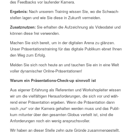
des Feed­backs vor lau­fen­der Kamera.
Ergeb­nis:
Nach unse­rem Trai­ning wis­sen Sie, wo die Schwach­
stel­len lagen und wie Sie die­se in Zukunft vermeiden.
Zusatz­nut­zen:
Sie erhal­ten die Auf­zeich­nung als Video­da­tei und
kön­nen die­se frei verwenden.
Machen Sie sich bereit, um in der digi­ta­len Are­na zu glän­zen.
Unser Prä­sen­ta­ti­ons­trai­ning für das digi­ta­le Publi­kum ebnet Ihnen
den Weg zum Erfolg.
Mel­den Sie sich noch heu­te an und tau­chen Sie ein in eine Welt
vol­ler dyna­mi­scher Online-Präsentationen!
War­um ein Prä­sen­ta­ti­ons-Check-up sinn­voll ist
Aus eige­ner Erfah­rung als Refe­ren­ten und Work­shop­lei­ter wis­sen
wir um die viel­fäl­ti­gen Her­aus­for­de­run­gen, die sich vor und wäh­
rend einer Prä­sen­ta­ti­on erge­ben. Wenn die Prä­sen­ta­ti­on dann
noch „nur“ vor der Kame­ra gehal­ten wer­den muss und das Publi­
kum mit­un­ter über den gesam­ten Glo­bus ver­teilt ist, sind die
Anfor­de­run­gen noch ein wenig anspruchsvoller.
Wir haben an die­ser Stel­le zehn gute Grün­de zusam­men­ge­stellt,