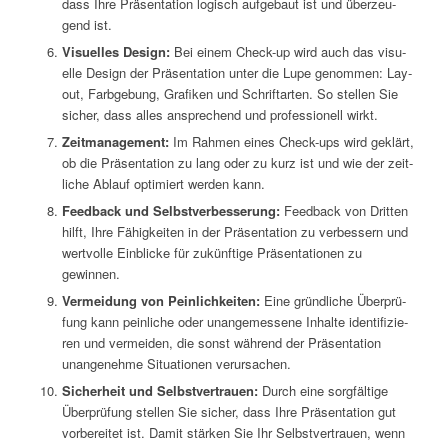
dass Ihre Prä­sen­ta­ti­on logisch auf­ge­baut ist und über­zeu­
gend ist.
Visu­el­les Design:
Bei einem Check-up wird auch das visu­
el­le Design der Prä­sen­ta­ti­on unter die Lupe genom­men: Lay­
out, Farb­ge­bung, Gra­fi­ken und Schrift­ar­ten. So stel­len Sie
sicher, dass alles anspre­chend und pro­fes­sio­nell wirkt.
Zeit­ma­nage­ment:
Im Rah­men eines Check-ups wird geklärt,
ob die Prä­sen­ta­ti­on zu lang oder zu kurz ist und wie der zeit­
li­che Ablauf opti­miert wer­den kann.
Feed­back und Selbst­ver­bes­se­rung:
Feed­back von Drit­ten
hilft, Ihre Fähig­kei­ten in der Prä­sen­ta­ti­on zu ver­bes­sern und
wert­vol­le Ein­bli­cke für zukünf­ti­ge Prä­sen­ta­tio­nen zu
gewinnen.
Ver­mei­dung von Pein­lich­kei­ten:
Eine gründ­li­che Über­prü­
fung kann pein­li­che oder unan­ge­mes­se­ne Inhal­te iden­ti­fi­zie­
ren und ver­mei­den, die sonst wäh­rend der Prä­sen­ta­ti­on
unan­ge­neh­me Situa­tio­nen verursachen.
Sicher­heit und Selbst­ver­trau­en:
Durch eine sorg­fäl­ti­ge
Über­prü­fung stel­len Sie sicher, dass Ihre Prä­sen­ta­ti­on gut
vor­be­rei­tet ist. Damit stär­ken Sie Ihr Selbst­ver­trau­en, wenn