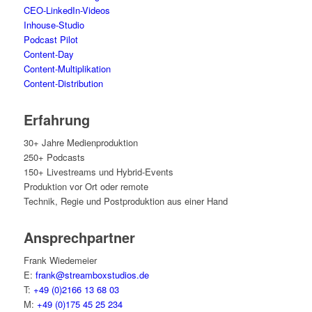
CEO-Lin­ke­dIn-Vide­os
Inhouse-Stu­dio
Pod­cast Pilot
Con­tent-Day
Con­tent-Mul­ti­pli­ka­ti­on
Con­tent-Dis­tri­bu­ti­on
Erfah­rung
30+ Jah­re Medienproduktion
250+ Podcasts
150+ Live­streams und Hybrid-Events
Pro­duk­ti­on vor Ort oder remote
Tech­nik, Regie und Post­pro­duk­ti­on aus einer Hand
Ansprech­part­ner
Frank Wie­demei­er
E:
frank@streamboxstudios.de
T:
+49 (0)2166 13 68 03
M:
+49 (0)175 45 25 234