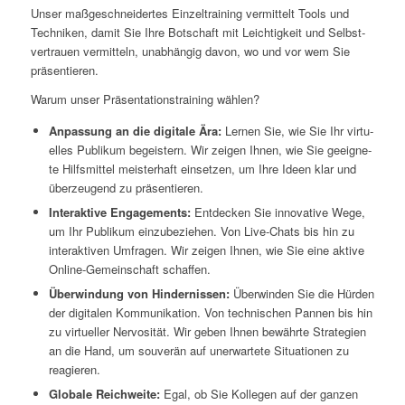
Unser maß­ge­schnei­der­tes Ein­zel­trai­ning ver­mit­telt Tools und
Tech­ni­ken, damit Sie Ihre Bot­schaft mit Leich­tig­keit und Selbst­
ver­trau­en ver­mit­teln, unab­hän­gig davon, wo und vor wem Sie
präsentieren.
War­um unser Prä­sen­ta­ti­ons­trai­ning wählen?
Anpas­sung an die digi­ta­le Ära:
Ler­nen Sie, wie Sie Ihr vir­tu­
el­les Publi­kum begeis­tern. Wir zei­gen Ihnen, wie Sie geeig­ne­
te Hilfs­mit­tel meis­ter­haft ein­set­zen, um Ihre Ideen klar und
über­zeu­gend zu präsentieren.
Inter­ak­ti­ve Enga­ge­ments:
Ent­de­cken Sie inno­va­ti­ve Wege,
um Ihr Publi­kum ein­zu­be­zie­hen. Von Live-Chats bis hin zu
inter­ak­ti­ven Umfra­gen. Wir zei­gen Ihnen, wie Sie eine akti­ve
Online-Gemein­schaft schaffen.
Über­win­dung von Hin­der­nis­sen:
Über­win­den Sie die Hür­den
der digi­ta­len Kom­mu­ni­ka­ti­on. Von tech­ni­schen Pan­nen bis hin
zu vir­tu­el­ler Ner­vo­si­tät. Wir geben Ihnen bewähr­te Stra­te­gien
an die Hand, um sou­ve­rän auf uner­war­te­te Situa­tio­nen zu
reagieren.
Glo­ba­le Reich­wei­te:
Egal, ob Sie Kol­le­gen auf der gan­zen