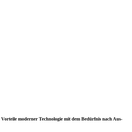
 Vor­tei­le moder­ner Tech­no­lo­gie mit dem Bedürf­nis nach Aus­