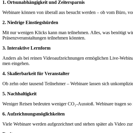
1. Orts­un­ab­hän­gig­keit und Zeitersparnis
Web­i­na­re kön­nen von über­all aus besucht wer­den – ob vom Büro, von
2. Nied­ri­ge Einstiegshürden
Mit nur weni­gen Klicks kann man teil­neh­men. Alles, was benö­tigt wird, 
Prä­senz­ver­an­stal­tun­gen teil­neh­men könnten.
3. Inter­ak­ti­ve Lernform
Anders als bei rei­nen Video­auf­zeich­nun­gen ermög­li­chen Live-Web­i­na
men eingehen.
4. Ska­lier­bar­keit für Veranstalter
Ob zehn oder tau­send Teil­neh­mer – Web­i­na­re las­sen sich unkom­pli­zie
5. Nach­hal­tig­keit
Weni­ger Rei­sen bedeu­ten weni­ger CO₂-Aus­stoß. Web­i­na­re tra­gen so zu
6. Auf­zeich­nungs­mög­lich­kei­ten
Vie­le Web­i­na­re wer­den auf­ge­zeich­net und ste­hen spä­ter als Video z