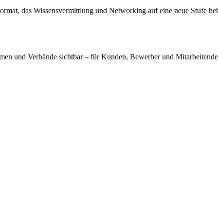
s For­mat, das Wis­sens­ver­mitt­lung und Net­wor­king auf eine neue Stu­fe heb
men und Ver­bän­de sicht­bar – für Kun­den, Bewer­ber und Mit­ar­bei­ten­d