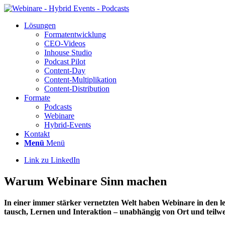
Lösun­gen
For­ma­t­ent­wick­lung
CEO-Vide­os
Inhouse Stu­dio
Pod­cast Pilot
Con­­tent-Day
Con­tent-Mul­ti­pli­ka­ti­on
Con­tent-Dis­tri­bu­ti­on
For­ma­te
Pod­casts
Web­i­na­re
Hybrid-Events
Kon­takt
Menü
Menü
Link zu LinkedIn
War­um Web­i­na­re Sinn machen
In einer immer stär­ker ver­netz­ten Welt haben Web­i­na­re in den l
tausch, Ler­nen und Inter­ak­ti­on – unab­hän­gig von Ort und teil­we