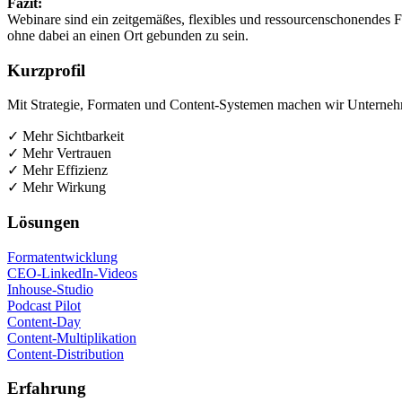
Fazit:
Web­i­na­re sind ein zeit­ge­mä­ßes, fle­xi­bles und res­sour­cen­scho­nen­de
ohne dabei an einen Ort gebun­den zu sein.
Kurz­pro­fil
Mit Stra­te­gie, For­ma­ten und Con­tent-Sys­te­men machen wir Unter­neh­
✓ Mehr Sichtbarkeit
✓ Mehr Vertrauen
✓ Mehr Effizienz
✓ Mehr Wirkung
Lösun­gen
For­ma­t­ent­wick­lung
CEO-Lin­ke­dIn-Vide­os
Inhouse-Stu­dio
Pod­cast Pilot
Con­tent-Day
Con­tent-Mul­ti­pli­ka­ti­on
Con­tent-Dis­tri­bu­ti­on
Erfah­rung