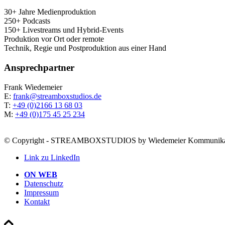
30+ Jah­re Medienproduktion
250+ Podcasts
150+ Live­streams und Hybrid-Events
Pro­duk­ti­on vor Ort oder remote
Tech­nik, Regie und Post­pro­duk­ti­on aus einer Hand
Ansprech­part­ner
Frank Wie­demei­er
E:
frank@streamboxstudios.de
T:
+49 (0)2166 13 68 03
M:
+49 (0)175 45 25 234
© Copyright - STREAMBOXSTUDIOS by Wiedemeier Kommunik
Link zu LinkedIn
ON WEB
Daten­schutz
Impres­sum
Kon­takt