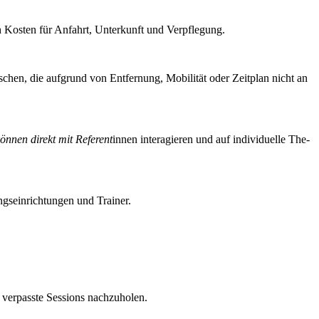
ch Kos­ten für Anfahrt, Unter­kunft und Verpflegung.
chen, die auf­grund von Ent­fer­nung, Mobi­li­tät oder Zeit­plan nicht an
ön­nen direkt mit Refe­rent
innen inter­agie­ren und auf indi­vi­du­el­le The­
gs­ein­rich­tun­gen und Trainer.
 ver­pass­te Ses­si­ons nachzuholen.