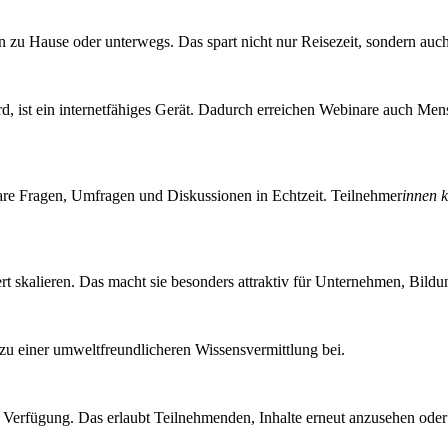
 zu Hau­se oder unter­wegs. Das spart nicht nur Rei­se­zeit, son­dern au
ist ein inter­net­fä­hi­ges Gerät. Dadurch errei­chen Web­i­na­re auch Men­s
­re Fra­gen, Umfra­gen und Dis­kus­sio­nen in Echt­zeit. Teil­neh­mer
innen k
rt ska­lie­ren. Das macht sie beson­ders attrak­tiv für Unter­neh­men, Bil­dun
 einer umwelt­freund­li­che­ren Wis­sens­ver­mitt­lung bei.
ur Ver­fü­gung. Das erlaubt Teil­neh­men­den, Inhal­te erneut anzu­se­hen oder