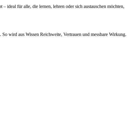
t – ide­al für alle, die ler­nen, leh­ren oder sich aus­tau­schen möch­ten,
e. So wird aus Wis­sen Reich­wei­te, Ver­trau­en und mess­ba­re Wirkung.