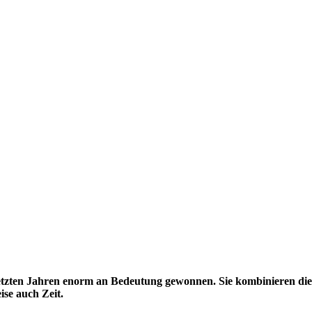
etz­ten Jah­ren enorm an Bedeu­tung gewon­nen. Sie kom­bi­nie­ren die
i­se auch Zeit.