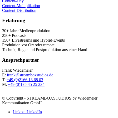
Con­tent-Day
Con­tent-Mul­ti­pli­ka­ti­on
Con­tent-Dis­tri­bu­ti­on
Erfah­rung
30+ Jah­re Medienproduktion
250+ Podcasts
150+ Live­streams und Hybrid-Events
Pro­duk­ti­on vor Ort oder remote
Tech­nik, Regie und Post­pro­duk­ti­on aus einer Hand
Ansprech­part­ner
Frank Wie­demei­er
E:
frank@streamboxstudios.de
T:
+49 (0)2166 13 68 03
M:
+49 (0)175 45 25 234
© Copyright - STREAMBOXSTUDIOS by Wiedemeier
Kommunikation GmbH
Link zu LinkedIn