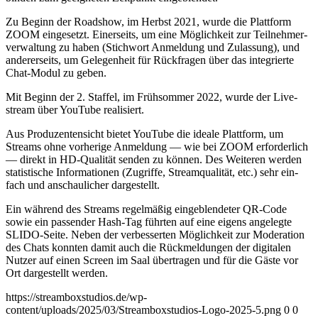
Zu Beginn der Road­show, im Herbst 2021, wur­de die Platt­form
ZOOM ein­ge­setzt. Einer­seits, um eine Mög­lich­keit zur Teil­neh­mer­
ver­wal­tung zu haben (Stich­wort Anmel­dung und Zulas­sung), und
ande­rer­seits, um Gele­gen­heit für Rück­fra­gen über das inte­grier­te
Chat-Modul zu geben.
Mit Beginn der 2. Staf­fel, im Früh­som­mer 2022, wur­de der Live­
stream über You­Tube rea­li­siert.
Aus Pro­du­zen­ten­sicht bie­tet You­Tube die idea­le Platt­form, um
Streams ohne vor­he­ri­ge Anmel­dung — wie bei ZOOM erfor­der­lich
— direkt in HD-Qua­li­tät sen­den zu kön­nen. Des Wei­te­ren wer­den
sta­tis­ti­sche Infor­ma­tio­nen (Zugrif­fe, Stream­qua­li­tät, etc.) sehr ein­
fach und anschau­li­cher dargestellt.
Ein wäh­rend des Streams regel­mä­ßig ein­ge­blen­de­ter QR-Code
sowie ein pas­sen­der Hash-Tag führ­ten auf eine eigens ange­leg­te
SLIDO-Sei­te. Neben der ver­bes­ser­ten Mög­lich­keit zur Mode­ra­ti­on
des Chats konn­ten damit auch die Rück­mel­dun­gen der digi­ta­len
Nut­zer auf einen Screen im Saal über­tra­gen und für die Gäs­te vor
Ort dar­ge­stellt werden.
https://streamboxstudios.de/wp-
content/uploads/2025/03/Streamboxstudios-Logo-2025-5.png
0
0