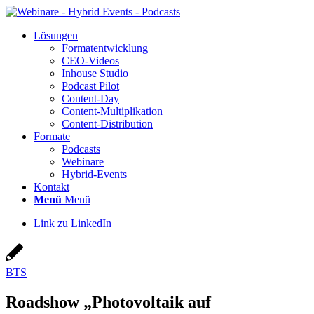
Lösun­gen
For­ma­t­ent­wick­lung
CEO-Vide­os
Inhouse Stu­dio
Pod­cast Pilot
Con­­tent-Day
Con­tent-Mul­ti­pli­ka­ti­on
Con­tent-Dis­tri­bu­ti­on
For­ma­te
Pod­casts
Web­i­na­re
Hybrid-Events
Kon­takt
Menü
Menü
Link zu LinkedIn
BTS
Road­show „Pho­to­vol­ta­ik auf