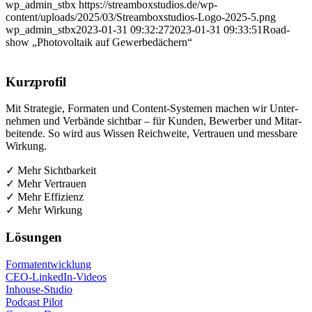
wp_admin_stbx
https://streamboxstudios.de/wp-
content/uploads/2025/03/Streamboxstudios-Logo-2025-5.png
wp_admin_stbx
2023-01-31 09:32:27
2023-01-31 09:33:51
Road­
show „Pho­to­vol­ta­ik auf Gewerbedächern“
Kurz­pro­fil
Mit Stra­te­gie, For­ma­ten und Con­tent-Sys­te­men machen wir Unter­
neh­men und Ver­bän­de sicht­bar – für Kun­den, Bewer­ber und Mit­ar­
bei­ten­de. So wird aus Wis­sen Reich­wei­te, Ver­trau­en und mess­ba­re
Wirkung.
✓ Mehr Sichtbarkeit
✓ Mehr Vertrauen
✓ Mehr Effizienz
✓ Mehr Wirkung
Lösun­gen
For­ma­t­ent­wick­lung
CEO-Lin­ke­dIn-Vide­os
Inhouse-Stu­dio
Pod­cast Pilot