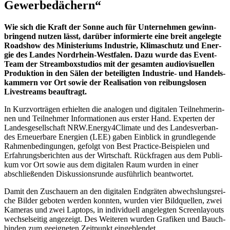
Gewerbedächern“
Wie sich die Kraft der Son­ne auch für Unter­neh­men gewinn­
brin­gend nut­zen lässt, dar­über infor­mier­te eine breit ange­leg­te
Road­show des Minis­te­ri­ums Indus­trie, Kli­ma­schutz und Ener­
gie des Lan­des Nord­rhein-West­fa­len. Dazu wur­de das Event-
Team der Stream­box­stu­di­os mit der gesam­ten audio­vi­su­el­len
Pro­duk­ti­on in den Sälen der betei­lig­ten Indus­trie- und Han­dels­
kam­mern vor Ort sowie der Rea­li­sa­ti­on von rei­bungs­lo­sen
Live­streams beauftragt.
In Kurz­vor­trä­gen erhiel­ten die ana­lo­gen und digi­ta­len Teil­neh­me­rin­
nen und Teil­neh­mer Infor­ma­tio­nen aus ers­ter Hand. Exper­ten der
Lan­des­ge­sell­schaft NRW.Energy4Climate und des Lan­des­ver­ban­
des Erneu­er­ba­re Ener­gien (LEE) gaben Ein­blick in grund­le­gen­de
Rah­men­be­din­gun­gen, gefolgt von Best Prac­ti­ce-Bei­spie­len und
Erfah­rungs­be­rich­ten aus der Wirt­schaft. Rück­fra­gen aus dem Publi­
kum vor Ort sowie aus dem digi­ta­len Raum wur­den in einer
abschlie­ßen­den Dis­kus­si­ons­run­de aus­führ­lich beantwortet.
Damit den Zuschau­ern an den digi­ta­len End­grä­ten abwechs­lungs­rei­
che Bil­der gebo­ten wer­den konn­ten, wur­den vier Bild­quel­len, zwei
Kame­ras und zwei Lap­tops, in indi­vi­du­ell ange­leg­ten Screen­lay­outs
wech­sel­sei­tig ange­zeigt. Des Wei­te­ren wur­den Gra­fi­ken und Bauch­
bin­den zum geeig­ne­ten Zeit­punkt eingeblendet.