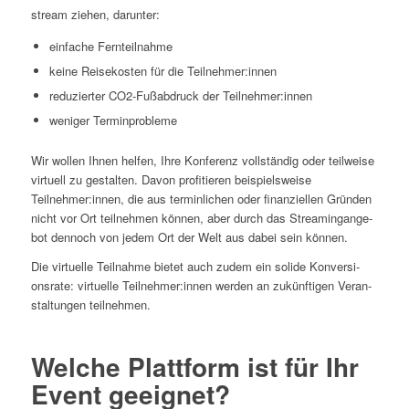
stream zie­hen, darunter:
ein­fa­che Fernteilnahme
kei­ne Rei­se­kos­ten für die Teilnehmer:innen
redu­zier­ter CO2-Fuß­ab­druck der Teilnehmer:innen
weni­ger Terminprobleme
Wir wol­len Ihnen hel­fen, Ihre Kon­fe­renz voll­stän­dig oder teil­wei­se
vir­tu­ell zu gestal­ten. Davon pro­fi­tie­ren bei­spiels­wei­se
Teilnehmer:innen, die aus ter­min­li­chen oder finan­zi­el­len Grün­den
nicht vor Ort teil­neh­men kön­nen, aber durch das Strea­ming­an­ge­
bot den­noch von jedem Ort der Welt aus dabei sein kön­nen.
Die vir­tu­el­le Teil­nah­me bie­tet auch zudem ein soli­de Kon­ver­si­
ons­ra­te: vir­tu­el­le Teilnehmer:innen wer­den an zukünf­ti­gen Ver­an­
stal­tun­gen teilnehmen.
Wel­che Platt­form ist für Ihr
Event geeignet?