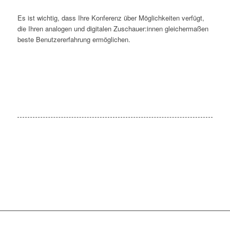
Es ist wich­tig, dass Ihre Kon­fe­renz über Mög­lich­kei­ten ver­fügt,
die Ihren ana­lo­gen und digi­ta­len Zuschauer:innen glei­cher­ma­ßen
bes­te Benut­zer­er­fah­rung ermöglichen.