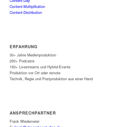
Con­tent-Day
Con­tent-Mul­ti­pli­ka­ti­on
Con­tent-Dis­tri­bu­ti­on
ERFAH­RUNG
30+ Jah­re Medienproduktion
250+ Podcasts
150+ Live­streams und Hybrid-Events
Pro­duk­ti­on vor Ort oder remote
Tech­nik, Regie und Post­pro­duk­ti­on aus einer Hand
ANSPRECH­PART­NER
Frank Wie­demei­er