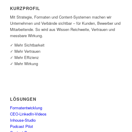
KURZ­PRO­FIL
Mit Stra­te­gie, For­ma­ten und Con­tent-Sys­te­men machen wir
Unter­neh­men und Ver­bän­de sicht­bar – für Kun­den, Bewer­ber und
Mit­ar­bei­ten­de. So wird aus Wis­sen Reich­wei­te, Ver­trau­en und
mess­ba­re Wirkung.
✓ Mehr Sichtbarkeit
✓ Mehr Vertrauen
✓ Mehr Effizienz
✓ Mehr Wirkung
LÖSUN­GEN
For­ma­t­ent­wick­lung
CEO-Lin­ke­dIn-Vide­os
Inhouse-Stu­dio
Pod­cast Pilot