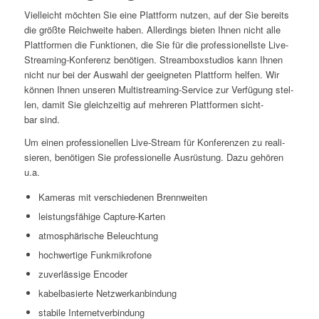
Viel­leicht möch­ten Sie eine Platt­form nut­zen, auf der Sie bereits
die größ­te Reich­wei­te haben. Aller­dings bie­ten Ihnen nicht alle
Platt­for­men die Funk­tio­nen, die Sie für die pro­fes­sio­nells­te Live-
Strea­ming-Kon­fe­renz benö­ti­gen. Stream­box­stu­di­os kann Ihnen
nicht nur bei der Aus­wahl der geeig­ne­ten Platt­form hel­fen. Wir
kön­nen Ihnen unse­ren Mul­ti­strea­ming-Ser­vice zur Ver­fü­gung stel­
len, damit Sie gleich­zei­tig auf meh­re­ren Platt­for­men sicht­
bar sind.
Um einen pro­fes­sio­nel­len Live-Stream für Kon­fe­ren­zen zu rea­li­
sie­ren, benö­ti­gen Sie pro­fes­sio­nel­le Aus­rüs­tung. Dazu gehö­ren
u.a.
Kame­ras mit ver­schie­de­nen Brennweiten
leis­tungs­fä­hi­ge Capture-Karten
atmo­sphä­ri­sche Beleuchtung
hoch­wer­ti­ge Funkmikrofone
zuver­läs­si­ge Encoder
kabel­ba­sier­te Netzwerkanbindung
sta­bi­le Internetverbindung