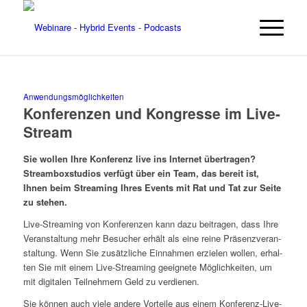
Anwendungsmöglichkeiten
Kon­fe­ren­zen und Kon­gres­se im Live-
Stream
Sie wol­len Ihre Kon­fe­renz live ins Inter­net über­tra­gen?
Stream­box­stu­di­os ver­fügt über ein Team, das bereit ist,
Ihnen beim Strea­ming Ihres Events mit Rat und Tat zur Sei­te
zu stehen.
Live-Strea­ming von Kon­fe­ren­zen kann dazu bei­tra­gen, dass Ihre
Ver­an­stal­tung mehr Besu­cher erhält als eine rei­ne Prä­senz­ver­an­
stal­tung. Wenn Sie zusätz­li­che Ein­nah­men erzie­len wol­len, erhal­
ten Sie mit einem Live-Strea­ming geeig­ne­te Mög­lich­kei­ten, um
mit digi­ta­len Teil­neh­mern Geld zu verdienen.
Sie kön­nen auch vie­le ande­re Vor­tei­le aus einem Kon­fe­renz-Live­