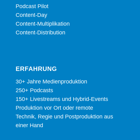
Pod­cast Pilot
Con­tent-Day
Con­tent-Mul­ti­pli­ka­ti­on
Con­tent-Dis­tri­bu­ti­on
ERFAH­RUNG
30+ Jah­re Medienproduktion
250+ Podcasts
150+ Live­streams und Hybrid-Events
Pro­duk­ti­on vor Ort oder remote
Tech­nik, Regie und Post­pro­duk­ti­on aus
einer Hand