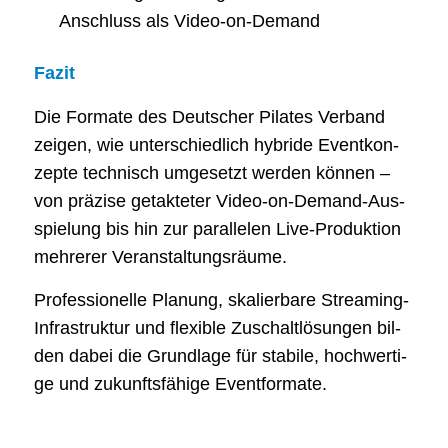
Anschluss als Video-on-Demand
Fazit
Die For­ma­te des Deut­scher Pila­tes Ver­band
zei­gen, wie unter­schied­lich hybri­de Event­kon­
zep­te tech­nisch umge­setzt wer­den kön­nen –
von prä­zi­se getak­te­ter Video-on-Demand-Aus­
spie­lung bis hin zur par­al­le­len Live-Pro­duk­ti­on
meh­re­rer Veranstaltungsräume.
Pro­fes­sio­nel­le Pla­nung, ska­lier­ba­re Strea­ming-
Infra­struk­tur und fle­xi­ble Zuschalt­lö­sun­gen bil­
den dabei die Grund­la­ge für sta­bi­le, hoch­wer­ti­
ge und zukunfts­fä­hi­ge Eventformate.