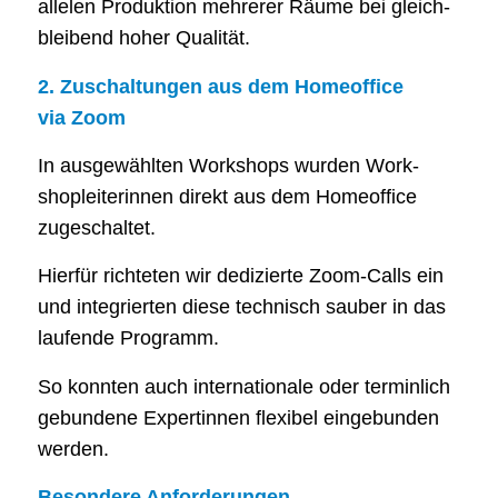
al­le­len Pro­duk­ti­on meh­re­rer Räu­me bei gleich­
blei­bend hoher Qualität.
2. Zuschal­tun­gen aus dem Home­of­fice
via Zoom
In aus­ge­wähl­ten Work­shops wur­den Work­
shop­lei­te­rin­nen direkt aus dem Home­of­fice
zugeschaltet.
Hier­für rich­te­ten wir dedi­zier­te Zoom-Calls ein
und inte­grier­ten die­se tech­nisch sau­ber in das
lau­fen­de Programm.
So konn­ten auch inter­na­tio­na­le oder ter­min­lich
gebun­de­ne Exper­tin­nen fle­xi­bel ein­ge­bun­den
werden.
Beson­de­re Anforderungen