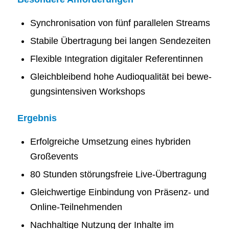
Syn­chro­ni­sa­ti­on von fünf par­al­le­len Streams
Sta­bi­le Über­tra­gung bei lan­gen Sendezeiten
Fle­xi­ble Inte­gra­ti­on digi­ta­ler Referentinnen
Gleich­blei­bend hohe Audio­qua­li­tät bei bewe­
gungs­in­ten­si­ven Workshops
Ergeb­nis
Erfolg­rei­che Umset­zung eines hybri­den
Großevents
80 Stun­den stö­rungs­freie Live-Übertragung
Gleich­wer­ti­ge Ein­bin­dung von Prä­senz- und
Online-Teilnehmenden
Nach­hal­ti­ge Nut­zung der Inhal­te im