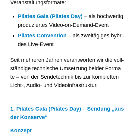
Veranstaltungsformate:
Pila­tes Gala (Pila­tes Day)
– als hoch­wer­tig
pro­du­zier­tes Video-on-Demand-Event
Pila­tes Con­ven­ti­on
– als zwei­tä­gi­ges hybri­
des Live-Event
Seit meh­re­ren Jah­ren ver­ant­wor­ten wir die voll­
stän­di­ge tech­ni­sche Umset­zung bei­der For­ma­
te – von der Sen­de­tech­nik bis zur kom­plet­ten
Licht‑, Audio- und Videoinfrastruktur.
1. Pila­tes Gala (Pila­tes Day) – Sen­dung „aus
der Konserve“
Kon­zept