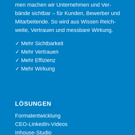
men machen wir Unter­neh­men und Ver­
bän­de sicht­bar – für Kun­den, Bewer­ber und
Mit­ar­bei­ten­de. So wird aus Wis­sen Reich­
wei­te, Ver­trau­en und mess­ba­re Wirkung.
✓ Mehr Sichtbarkeit
✓ Mehr Vertrauen
✓ Mehr Effizienz
✓ Mehr Wirkung
LÖSUN­GEN
For­ma­t­ent­wick­lung
CEO-Lin­ke­dIn-Vide­os
Inhouse-Stu­dio