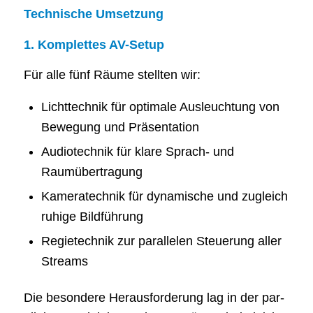
Tech­ni­sche Umsetzung
1. Kom­plet­tes AV-Setup
Für alle fünf Räu­me stell­ten wir:
Licht­tech­nik für opti­ma­le Aus­leuch­tung von
Bewe­gung und Präsentation
Audio­tech­nik für kla­re Sprach- und
Raumübertragung
Kame­ra­tech­nik für dyna­mi­sche und zugleich
ruhi­ge Bildführung
Regie­tech­nik zur par­al­le­len Steue­rung aller
Streams
Die beson­de­re Her­aus­for­de­rung lag in der par­