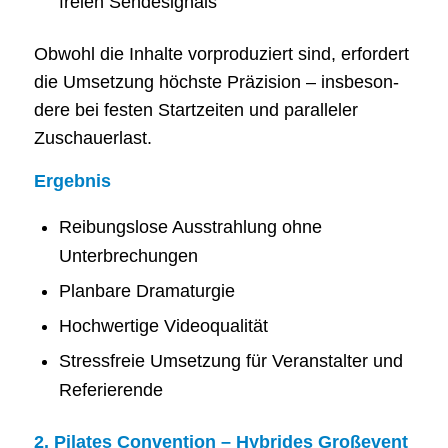
frei­en Sendesignals
Obwohl die Inhal­te vor­pro­du­ziert sind, erfor­dert
die Umset­zung höchs­te Prä­zi­si­on – ins­be­son­
de­re bei fes­ten Start­zei­ten und par­al­le­ler
Zuschauerlast.
Ergeb­nis
Reibungs­lose Aus­strah­lung ohne
Unterbrechungen
Plan­ba­re Dramaturgie
Hoch­wer­ti­ge Videoqualität
Stress­freie Umset­zung für Ver­an­stal­ter und
Referierende
2. Pila­tes Con­ven­ti­on – Hybri­des Großevent