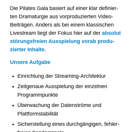
Die Pila­tes Gala basiert auf einer klar defi­nier­
ten Dra­ma­tur­gie aus vor­pro­du­zier­ten Video-
Bei­trä­gen. Anders als bei einem klas­si­schen
Live­stream liegt der Fokus hier auf der
abso­lut
stö­rungs­frei­en Aus­spie­lung vor­ab pro­du­
zier­ter Inhal­te
.
Unse­re Aufgabe
Ein­rich­tung der Streaming-Architektur
Zeit­ge­naue Aus­spie­lung der ein­zel­nen
Programmpunkte
Über­wa­chung der Daten­strö­me und
Plattformstabilität
Sicher­stel­lung eines durch­gän­gi­gen, feh­ler­