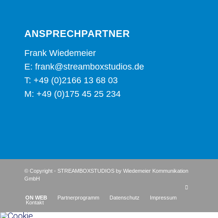
ANSPRECH­PART­NER
Frank Wie­demei­er
E:
frank@streamboxstudios.de
T:
+49 (0)2166 13 68 03
M:
+49 (0)175 45 25 234
© Copyright - STREAMBOXSTUDIOS by Wiedemeier Kommunikation
GmbH
ON WEB
Part­ner­pro­gramm
Daten­schutz
Impres­sum
Kon­takt