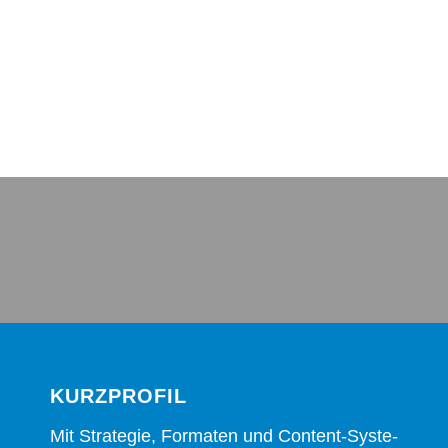
KURZ­PRO­FIL
Mit Stra­te­gie, For­ma­ten und Con­tent-Sys­te­