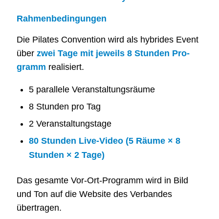
Rah­men­be­din­gun­gen
Die Pila­tes Con­ven­ti­on wird als hybri­des Event
über
zwei Tage mit jeweils 8 Stun­den Pro­
gramm
realisiert.
5 par­al­le­le Veranstaltungsräume
8 Stun­den pro Tag
2 Ver­an­stal­tungs­ta­ge
80 Stun­den Live-Video (5 Räu­me × 8
Stun­den × 2 Tage)
Das gesam­te Vor-Ort-Pro­gramm wird in Bild
und Ton auf die Web­site des Ver­ban­des
übertragen.