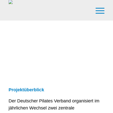
Hybri­de Events & Video-on-
Demand – Deut­scher Pila­tes
Verband
Pro­jekt­über­blick
Der Deut­scher Pila­tes Ver­band orga­ni­siert im
jähr­li­chen Wech­sel zwei zen­tra­le