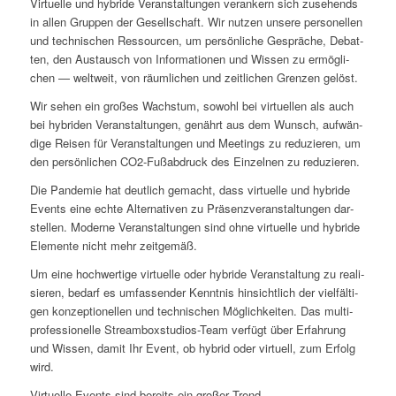
Vir­tu­el­le und hybri­de Ver­an­stal­tun­gen ver­an­kern sich zuse­hends
in allen Grup­pen der Gesell­schaft. Wir nut­zen unse­re per­so­nel­len
und tech­ni­schen Res­sour­cen, um per­sön­li­che Gesprä­che, Debat­
ten, den Aus­tausch von Infor­ma­tio­nen und Wis­sen zu ermög­li­
chen — welt­weit, von räum­li­chen und zeit­li­chen Gren­zen gelöst.
Wir sehen ein gro­ßes Wachs­tum, sowohl bei vir­tu­el­len als auch
bei hybri­den Ver­an­stal­tun­gen, genährt aus dem Wunsch, auf­wän­
di­ge Rei­sen für Ver­an­stal­tun­gen und Mee­tings zu redu­zie­ren, um
den per­sön­li­chen CO2-Fuß­ab­druck des Ein­zel­nen zu reduzieren.
Die Pan­de­mie hat deut­lich gemacht, dass vir­tu­el­le und hybri­de
Events eine ech­te Alter­na­ti­ven zu Prä­senz­ver­an­stal­tun­gen dar­
stel­len. Moder­ne Ver­an­stal­tun­gen sind ohne vir­tu­el­le und hybri­de
Ele­men­te nicht mehr zeitgemäß.
Um eine hoch­wer­ti­ge vir­tu­el­le oder hybri­de Ver­an­stal­tung zu rea­li­
sie­ren, bedarf es umfas­sen­der Kennt­nis hin­sicht­lich der viel­fäl­ti­
gen kon­zep­tio­nel­len und tech­ni­schen Mög­lich­kei­ten. Das mul­ti­
pro­fes­sio­nel­le Stream­box­stu­di­os-Team ver­fügt über Erfah­rung
und Wis­sen, damit Ihr Event, ob hybrid oder vir­tu­ell, zum Erfolg
wird.
Vir­tu­el­le Events sind bereits ein gro­ßer Trend