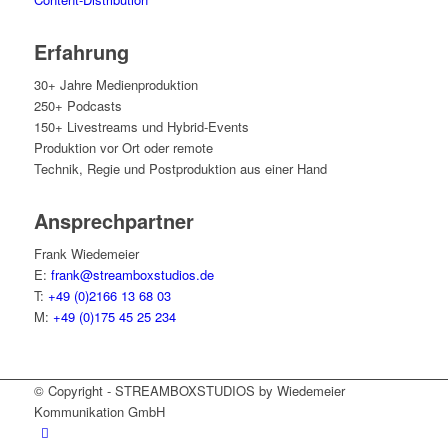
Erfah­rung
30+ Jah­re Medienproduktion
250+ Podcasts
150+ Live­streams und Hybrid-Events
Pro­duk­ti­on vor Ort oder remote
Tech­nik, Regie und Post­pro­duk­ti­on aus einer Hand
Ansprech­part­ner
Frank Wie­demei­er
E:
frank@streamboxstudios.de
T:
+49 (0)2166 13 68 03
M:
+49 (0)175 45 25 234
© Copyright - STREAMBOXSTUDIOS by Wiedemeier
Kommunikation GmbH