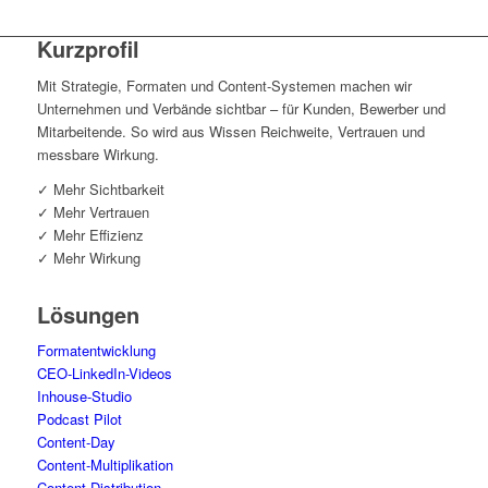
Kurz­pro­fil
Mit Stra­te­gie, For­ma­ten und Con­tent-Sys­te­men machen wir
Unter­neh­men und Ver­bän­de sicht­bar – für Kun­den, Bewer­ber und
Mit­ar­bei­ten­de. So wird aus Wis­sen Reich­wei­te, Ver­trau­en und
mess­ba­re Wirkung.
✓ Mehr Sichtbarkeit
✓ Mehr Vertrauen
✓ Mehr Effizienz
✓ Mehr Wirkung
Lösun­gen
For­ma­t­ent­wick­lung
CEO-Lin­ke­dIn-Vide­os
Inhouse-Stu­dio
Pod­cast Pilot
Con­tent-Day
Con­tent-Mul­ti­pli­ka­ti­on
Con­tent-Dis­tri­bu­ti­on