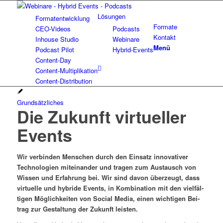
Lösun­gen
For­ma­t­ent­wick­lung
For­ma­te
CEO-Vide­os
Pod­casts
Kon­takt
Inhouse Stu­dio
Web­i­na­re
Menü
Pod­cast Pilot
Hybrid-Events
Con­­tent-Day
Con­tent-Mul­ti­pli­ka­ti­on
Con­tent-Dis­tri­bu­ti­on
Grundsätzliches
Die Zukunft vir­tu­el­ler
Events
Wir ver­bin­den Men­schen durch den Ein­satz inno­va­ti­ver
Tech­no­lo­gien mit­ein­an­der und tra­gen zum Aus­tausch von
Wis­sen und Erfah­rung bei. Wir sind davon über­zeugt, dass
vir­tu­el­le und hybri­de Events, in Kom­bi­na­ti­on mit den viel­fäl­
ti­gen Mög­lich­kei­ten von Social Media, einen wich­ti­gen Bei­
trag zur Gestal­tung der Zukunft leisten.