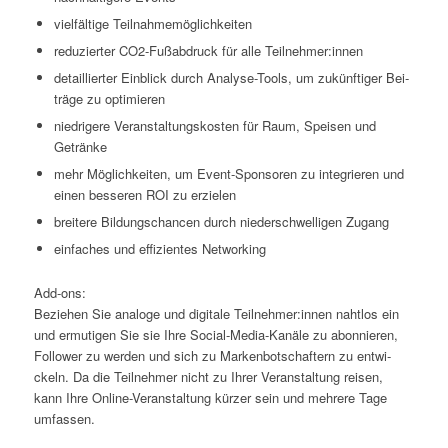
viel­fäl­ti­ge Teilnahmemöglichkeiten
redu­zier­ter CO2-Fuß­ab­druck für alle Teilnehmer:innen
detail­lier­ter Ein­blick durch Ana­ly­se-Tools, um zukünf­ti­ger Bei­
trä­ge zu optimieren
nied­ri­ge­re Ver­an­stal­tungs­kos­ten für Raum, Spei­sen und
Getränke
mehr Mög­lich­kei­ten, um Event-Spon­so­ren zu inte­grie­ren und
einen bes­se­ren ROI zu erzielen
brei­te­re Bil­dungs­chan­cen durch nie­der­schwel­li­gen Zugang
ein­fa­ches und effi­zi­en­tes Networking
Add-ons:
Bezie­hen Sie ana­lo­ge und digi­ta­le Teilnehmer:innen naht­los ein
und ermu­ti­gen Sie sie Ihre Social-Media-Kanä­le zu abon­nie­ren,
Fol­lower zu wer­den und sich zu Mar­ken­bot­schaf­tern zu ent­wi­
ckeln. Da die Teil­neh­mer nicht zu Ihrer Ver­an­stal­tung rei­sen,
kann Ihre Online-Ver­an­stal­tung kür­zer sein und meh­re­re Tage
umfassen.