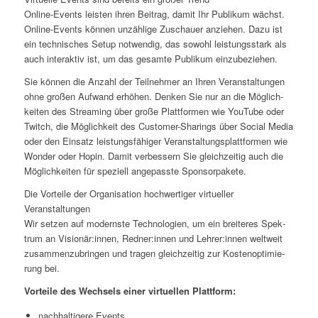
Online-Events leis­ten ihren Bei­trag, damit Ihr Publi­kum wächst.
Online-Events kön­nen unzäh­li­ge Zuschau­er anzie­hen. Dazu ist
ein tech­ni­sches Set­up not­wen­dig, das sowohl leis­tungs­stark als
auch inter­ak­tiv ist, um das gesam­te Publi­kum einzubeziehen.
Sie kön­nen die Anzahl der Teil­neh­mer an Ihren Ver­an­stal­tun­gen
ohne gro­ßen Auf­wand erhö­hen. Den­ken Sie nur an die Mög­lich­
kei­ten des Strea­ming über gro­ße Platt­for­men wie You­Tube oder
Twitch, die Mög­lich­keit des Cus­to­mer-Sha­rings über Social Media
oder den Ein­satz leis­tungs­fä­hi­ger Ver­an­stal­tungs­platt­for­men wie
Won­der oder Hopin. Damit ver­bes­sern Sie gleich­zei­tig auch die
Mög­lich­kei­ten für spe­zi­ell ange­pass­te Sponsorpakete.
Die Vor­tei­le der Orga­ni­sa­ti­on hoch­wer­ti­ger vir­tu­el­ler
Veranstaltungen
Wir set­zen auf moderns­te Tech­no­lo­gien, um ein brei­te­res Spek­
trum an Visionär:innen, Redner:innen und Lehrer:innen welt­weit
zusam­men­zu­brin­gen und tra­gen gleich­zei­tig zur Kos­ten­op­ti­mie­
rung bei.
Vor­tei­le des Wech­sels einer vir­tu­el­len Plattform:
nach­hal­ti­ge­re Events