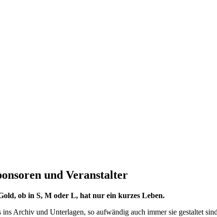
on­so­ren und Veranstalter
er Gold, ob in S, M oder L, hat nur ein kur­zes Leben.
ns Archiv und Unter­la­gen, so auf­wän­dig auch immer sie gestal­tet sind