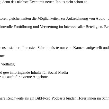
­heit, denn das nächs­te Event mit neu­en Inputs steht schon an.
o­ren glei­cher­ma­ßen die Mög­lich­kei­ten zur Auf­zeich­nung von Audio- 
n­vol­le Fort­füh­rung und Ver­wer­tung im Inter­es­se aller Betei­lig­ten. 
ens instal­liert. Im ers­ten Schritt müss­te nur eine Kame­ra auf­ge­stellt
nnte
iel­fäl­tig:
und gewinn­brin­gen­de Inhal­te für Social Media
e als auch für exter­ne Angebote
e­re Reich­wei­te als ein Bild-Post. Pod­casts bin­den Hörer:innen im Schn