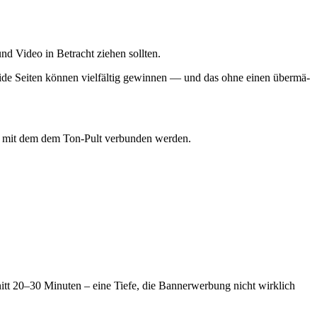
und Video in Betracht zie­hen sollten.
Bei­de Sei­ten kön­nen viel­fäl­tig gewin­nen — und das ohne einen über­mä­
 und mit dem dem Ton-Pult ver­bun­den werden.
itt 20–30 Minu­ten – eine Tie­fe, die Ban­ner­wer­bung nicht wirk­lich