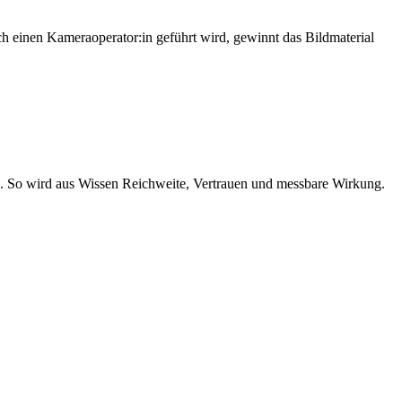
ch einen Kameraoperator:in geführt wird, gewinnt das Bild­ma­te­ri­al
e. So wird aus Wis­sen Reich­wei­te, Ver­trau­en und mess­ba­re Wirkung.