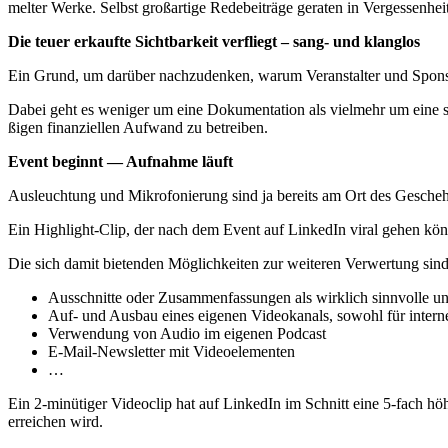
mel­ter Wer­ke. Selbst groß­ar­ti­ge Rede­bei­trä­ge gera­ten in Ver­ges­sen
Die teu­er erkauf­te Sicht­bar­keit ver­fliegt – sang- und klanglos
Ein Grund, um dar­über nach­zu­den­ken, war­um Ver­an­stal­ter und Spon­s
Dabei geht es weni­ger um eine Doku­men­ta­ti­on als viel­mehr um eine sin
ßi­gen finan­zi­el­len Auf­wand zu betreiben.
Event beginnt — Auf­nah­me läuft
Aus­leuch­tung und Mikro­fo­nie­rung sind ja bereits am Ort des Gesche­h
Ein High­light-Clip, der nach dem Event auf Lin­ke­dIn viral gehen kö
Die sich damit bie­ten­den Mög­lich­kei­ten zur wei­te­ren Ver­wer­tung sind v
Aus­schnit­te oder Zusam­men­fas­sun­gen als wirk­lich sinn­vol­le 
Auf- und Aus­bau eines eige­nen Video­ka­nals, sowohl für inter­n
Ver­wen­dung von Audio im eige­nen Podcast
E‑Mail-News­let­ter mit Videoelementen
…
Ein 2‑minütiger Video­clip hat auf Lin­ke­dIn im Schnitt eine 5‑fach höh
errei­chen wird.