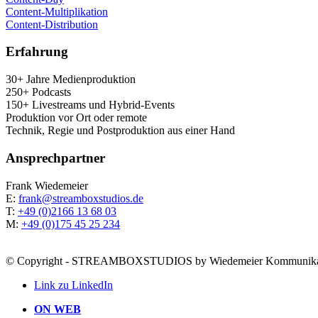
Con­tent-Mul­ti­pli­ka­ti­on
Con­tent-Dis­tri­bu­ti­on
Erfah­rung
30+ Jah­re Medienproduktion
250+ Podcasts
150+ Live­streams und Hybrid-Events
Pro­duk­ti­on vor Ort oder remote
Tech­nik, Regie und Post­pro­duk­ti­on aus einer Hand
Ansprech­part­ner
Frank Wie­demei­er
E:
frank@streamboxstudios.de
T:
+49 (0)2166 13 68 03
M:
+49 (0)175 45 25 234
© Copyright - STREAMBOXSTUDIOS by Wiedemeier Kommunik
Link zu LinkedIn
ON WEB