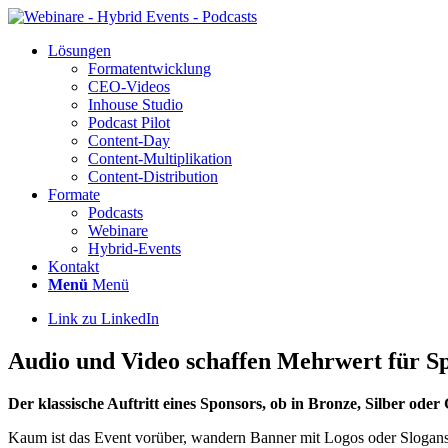
Lösun­gen
For­ma­t­ent­wick­lung
CEO-Vide­os
Inhouse Stu­dio
Pod­cast Pilot
Con­­tent-Day
Con­tent-Mul­ti­pli­ka­ti­on
Con­tent-Dis­tri­bu­ti­on
For­ma­te
Pod­casts
Web­i­na­re
Hybrid-Events
Kon­takt
Menü
Menü
Link zu LinkedIn
Audio und Video schaf­fen Mehr­wert für Sp
Der klas­si­sche Auf­tritt eines Spon­sors, ob in Bron­ze, Sil­ber od
Kaum ist das Event vor­über, wan­dern Ban­ner mit Logos oder Slo­gans i