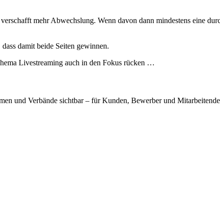
t­te ver­schafft mehr Abwechs­lung. Wenn davon dann min­des­tens eine dur
 dass damit bei­de Sei­ten gewin­nen.
The­ma Live­strea­ming auch in den Fokus rücken …
men und Ver­bän­de sicht­bar – für Kun­den, Bewer­ber und Mit­ar­bei­ten­d