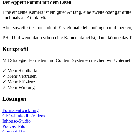
Der Appe­tit kommt mit dem Essen
Eine ein­zel­ne Kame­ra ist ein guter Anfang, eine zwei­te oder gar dri
noch­mals an Attraktivität.
Aber soweit ist es noch nicht. Erst ein­mal klein anfan­gen und mer­ken,
P.S.: Und wenn dann schon eine Kame­ra dabei ist, dann könn­te das 
Kurz­pro­fil
Mit Stra­te­gie, For­ma­ten und Con­tent-Sys­te­men machen wir Unter­neh­
✓ Mehr Sichtbarkeit
✓ Mehr Vertrauen
✓ Mehr Effizienz
✓ Mehr Wirkung
Lösun­gen
For­ma­t­ent­wick­lung
CEO-Lin­ke­dIn-Vide­os
Inhouse-Stu­dio
Pod­cast Pilot
Con­tent-Day