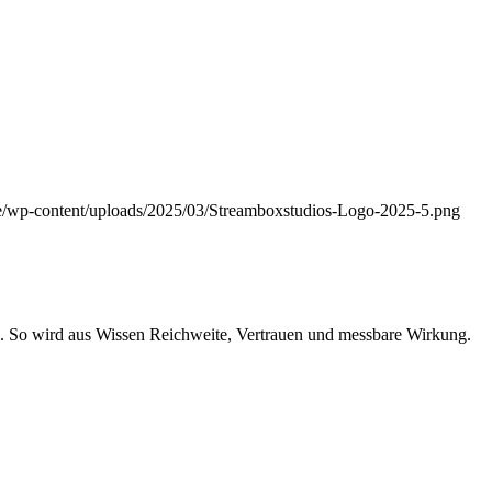
.de/wp-content/uploads/2025/03/Streamboxstudios-Logo-2025-5.png
e. So wird aus Wis­sen Reich­wei­te, Ver­trau­en und mess­ba­re Wirkung.