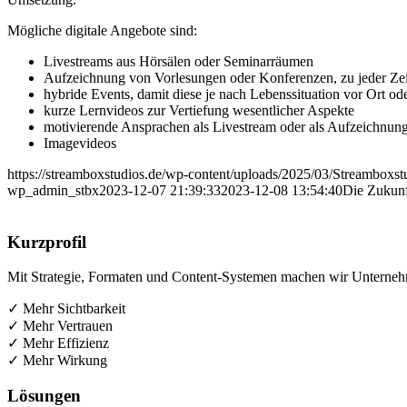
Mög­li­che digi­ta­le Ange­bo­te sind:
Live­streams aus Hör­sä­len oder Seminarräumen
Auf­zeich­nung von Vor­le­sun­gen oder Kon­fe­ren­zen, zu jeder 
hybri­de Events, damit die­se je nach Lebens­si­tua­ti­on vor Ort o
kur­ze Lern­vi­de­os zur Ver­tie­fung wesent­li­cher Aspekte
moti­vie­ren­de Anspra­chen als Live­stream oder als Aufzeichnun
Image­vi­de­os
https://streamboxstudios.de/wp-content/uploads/2025/03/Streamboxs
wp_admin_stbx
2023-12-07 21:39:33
2023-12-08 13:54:40
Die Zukunf
Kurz­pro­fil
Mit Stra­te­gie, For­ma­ten und Con­tent-Sys­te­men machen wir Unter­neh­
✓ Mehr Sichtbarkeit
✓ Mehr Vertrauen
✓ Mehr Effizienz
✓ Mehr Wirkung
Lösun­gen