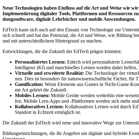
Neue Tech­no­lo­gien haben Ein­fluss auf die Art und Wei­se wie wir 
Imple­men­tie­rung digi­ta­ler Tools, Platt­for­men und Res­sour­cen zus
dungs­soft­ware, digi­ta­le Lehr­bü­cher und mobi­le Anwendungen.
EdTech kann sich auch auf den Ein­satz von Tech­no­lo­gie zur Unter­stüt­z
sich schnell und hat das Poten­zi­al, die Art und Wei­se, wie Bil­dung bereit
und mit unter­schied­li­chem Hin­ter­grund zu machen.
Ent­wick­lun­gen, die die Zukunft der EdTech prä­gen könnten:
Per­so­na­li­sier­tes Ler­nen:
Edtech wird per­so­na­li­sier­te Lern­erf
Intel­li­genz (KI) und maschi­nel­les Ler­nen wer­den dabei hel­fen, D
Vir­tu­el­le und erwei­ter­te Rea­li­tät:
Die Tech­no­lo­gie der vir­tu­e
nen. Dies ist beson­ders für natur­wis­sen­schaft­li­che Fächer, fü
Gami­fi­ca­ti­on:
Wenn Ele­men­te aus Games in Nicht-Game-Kon­tex­te
me Art gehört die Zukunft.
Mobi­les Ler­nen:
Mobi­le Gerä­te wer­den wei­ter­hin eine wesent­li
fen. Mobi­le Lern-Apps und ‑Platt­for­men wer­den sich mehr und 
Kol­la­bo­ra­ti­ves Ler­nen:
Kol­la­bo­ra­ti­ves Ler­nen wird durch E
Stand­ort in Echt­zeit ermög­lich ist.
Die Zukunft der EdTech wird neue und inno­va­ti­ve Wege zur Unter­stüt­z
Bil­dungs­ein­rich­tun­gen, die ihr Ange­bot um digi­ta­le und hybri­de Eve
Umsetzung.