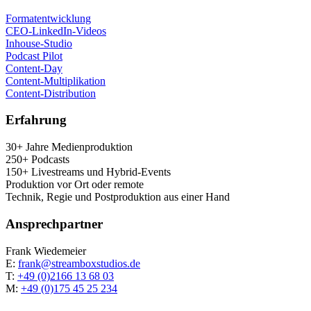
For­ma­t­ent­wick­lung
CEO-Lin­ke­dIn-Vide­os
Inhouse-Stu­dio
Pod­cast Pilot
Con­tent-Day
Con­tent-Mul­ti­pli­ka­ti­on
Con­tent-Dis­tri­bu­ti­on
Erfah­rung
30+ Jah­re Medienproduktion
250+ Podcasts
150+ Live­streams und Hybrid-Events
Pro­duk­ti­on vor Ort oder remote
Tech­nik, Regie und Post­pro­duk­ti­on aus einer Hand
Ansprech­part­ner
Frank Wie­demei­er
E:
frank@streamboxstudios.de
T:
+49 (0)2166 13 68 03
M:
+49 (0)175 45 25 234