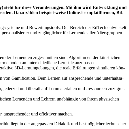
y) steht für die­se Ver­än­de­run­gen. Mit ihm wird Ent­wick­lung und
wer­den. Dazu zäh­len bei­spiels­wei­se Online-Lern­platt­for­men, Bil­
tungs­sys­te­me und Bewer­tungs­tools. Der Bereich der EdTech ent­wi­ckelt
r­so­na­li­sier­ter und zugäng­li­cher für Ler­nen­de aller Alters­grup­pen
e­ben der Ler­nen­den zuge­schnit­ten sind. Algo­rith­men der künst­li­chen
hr­me­tho­den an unter­schied­li­che Lern­sti­le anzupassen.
er­ak­ti­ve 3D-Lern­um­ge­bun­gen, die rea­le Erfah­run­gen simu­lie­ren kön­
von Gami­fi­ca­ti­on. Dem Ler­nen auf anspre­chen­de und unter­halt­sa­
jeder­zeit und über­all auf Lern­ma­te­ria­li­en und ‑res­sour­cen zuzu­grei­
wi­schen Ler­nen­den und Leh­rern unab­hän­gig von ihrem phy­si­schen
, anspre­chen­der und effek­ti­ver machen.
hin liegt in der ange­pass­ten Didak­tik und best­mög­li­cher tech­ni­scher