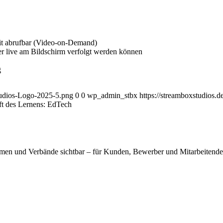
Zeit abruf­bar (Video-on-Demand)
der live am Bild­schirm ver­folgt wer­den können
g
tudios-Logo-2025-5.png
0
0
wp_admin_stbx
https://streamboxstudios
t des Ler­nens: EdTech
men und Ver­bän­de sicht­bar – für Kun­den, Bewer­ber und Mit­ar­bei­ten­d