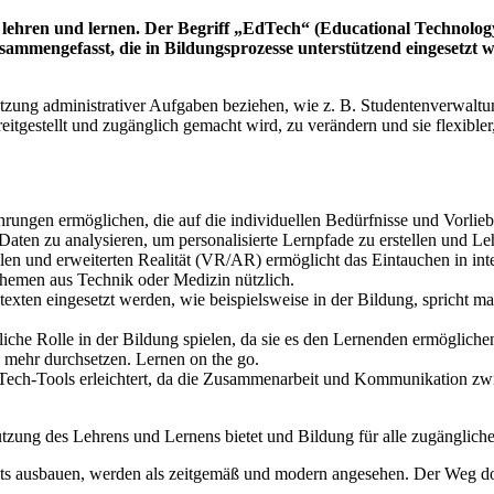
leh­ren und ler­nen. Der Begriff „EdTech“ (Edu­ca­tio­nal Tech­no­lo­g
am­men­ge­fasst, die in Bil­dungs­pro­zes­se unter­stüt­zend ein­ge­setzt 
ung admi­nis­tra­ti­ver Auf­ga­ben bezie­hen, wie z. B. Stu­den­ten­ver­wal­
­ge­stellt und zugäng­lich gemacht wird, zu ver­än­dern und sie fle­xi­bler, pe
ah­run­gen ermög­li­chen, die auf die indi­vi­du­el­len Bedürf­nis­se und Vor­li
aten zu ana­ly­sie­ren, um per­so­na­li­sier­te Lern­pfa­de zu erstel­len und Le
l­len und erwei­ter­ten Rea­li­tät (VR/AR) ermög­licht das Ein­tau­chen in int
r The­men aus Tech­nik oder Medi­zin nützlich.
n ein­ge­setzt wer­den, wie bei­spiels­wei­se in der Bil­dung, spricht man 
­che Rol­le in der Bil­dung spie­len, da sie es den Ler­nen­den ermög­li­chen, 
mehr durch­set­zen. Ler­nen on the go.
dTech-Tools erleich­tert, da die Zusam­men­ar­beit und Kom­mu­ni­ka­ti­on z
ung des Leh­rens und Ler­nens bie­tet und Bil­dung für alle zugäng­li­cher
nts aus­bau­en, wer­den als zeit­ge­mäß und modern ange­se­hen. Der Weg dort­