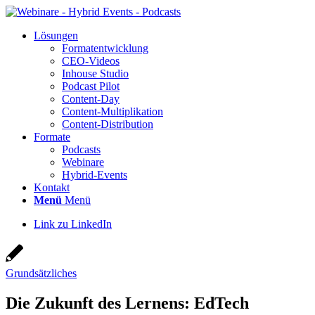
Lösun­gen
For­ma­t­ent­wick­lung
CEO-Vide­os
Inhouse Stu­dio
Pod­cast Pilot
Con­­tent-Day
Con­tent-Mul­ti­pli­ka­ti­on
Con­tent-Dis­tri­bu­ti­on
For­ma­te
Pod­casts
Web­i­na­re
Hybrid-Events
Kon­takt
Menü
Menü
Link zu LinkedIn
Grundsätzliches
Die Zukunft des Ler­nens: EdTech